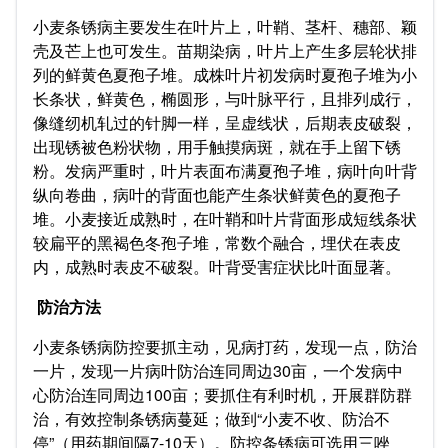
小麦条锈病主要发生在叶片上，叶鞘、茎杆、穗部、颖
壳及芒上也可发生。苗期染病，叶片上产生多层轮状排
列的鲜黄色夏孢子堆。成株叶片初发病时夏孢子堆为小
长条状，鲜黄色，椭圆形，与叶脉平行，且排列成行，
像缝纫机轧过的针脚一样，呈虚线状，后期表皮破裂，
出现锈被色粉状物，用手触摸病斑，就在手上留下锈
粉。发病严重时，叶片表面布满夏孢子堆，病叶向叶背
纵向卷曲，病叶的背面也能产生条状鲜黄色的夏孢子
堆。小麦接近成熟时，在叶鞘和叶片背面形成短线条状
较扁平的黑褐色冬孢子堆，常数个融合，埋伏在表皮
内，成熟时表皮不破裂。叶背受害症状比叶面显著。
防治方法
小麦条锈病防控要抓主动，见病打药，发现一点，防治
一片，发现一片病叶防治连同周边30亩，一个发病中
心防治连同周边100亩；要抓住有利时机，开展群防群
治，有效控制条锈病蔓延；做到“小麦不收、防治不
停”（用药期间隔7-10天）。防控条锈病可选用三唑