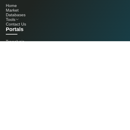
Home
Market
Databases
Tools
Contact Us
Portals
Tranalysis
Kcomber
Get in touch with us
+86 20 3761 6606
econtact@cnchemicals.com
Mon - Fri, 9AM - 6PM
(C) 2026 Kcomber, Inc. All rights reserved. CCM is a brand owned and
operated by Kcomber, Inc.
License: Yue ICP No. 13073277 / National Statistics Foreign-Related
Certificate No. 0726