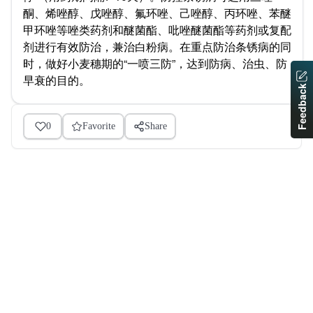
酮、烯唑醇、戊唑醇、氟环唑、己唑醇、丙环唑、苯醚
甲环唑等唑类药剂和醚菌酯、吡唑醚菌酯等药剂或复配
剂进行有效防治，兼治白粉病。在重点防治条锈病的同
时，做好小麦穗期的“一喷三防”，达到防病、治虫、防
早衰的目的。
Feedback
0
Favorite
Share