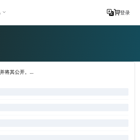
具
登录
将其公开。...