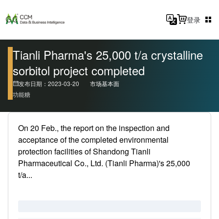
登录
Tianli Pharma's 25,000 t/a crystalline
sorbitol project completed
发布日期：2023-03-20
市场基本面
功能糖
On 20 Feb., the report on the inspection and
acceptance of the completed environmental
protection facilities of Shandong Tianli
Pharmaceutical Co., Ltd. (Tianli Pharma)'s 25,000
t/a...