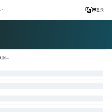
具
登录
...