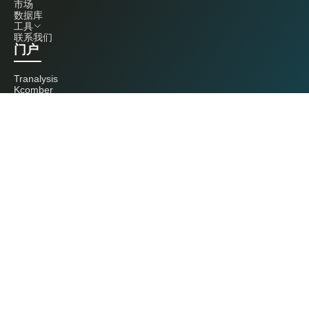
市场
数据库
工具
联系我们
门户
Tranalysis
Kcomber
联系我们
+86 20 3761 6606
econtact@cnchemicals.com
周一至周五，9:00 - 18:00
（C）2026 Kcomber 公司，版权所有。 CCM 是由 Kcomber 公司拥有并运
营的品牌。
许可证：粤ICP备13073277号 / 国统涉外证字第0726号
粤公网安备44010402000369号
广州市西美信息科技有限公司版权所有