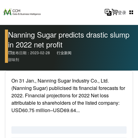
登录
Nanning Sugar predicts drastic slump
in 2022 net profit
发布日期：2023-02-28
行业新闻
甜味剂
On 31 Jan., Nanning Sugar Industry Co., Ltd.
(Nanning Sugar) publicised its financial forecasts for
2022. Financial projections for 2022 Net loss
attributable to shareholders of the listed company:
USD60.75 million–USD69.64...