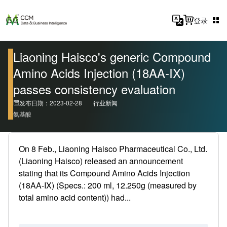
登录
Liaoning Haisco's generic Compound
Amino Acids Injection (18AA-IX)
passes consistency evaluation
发布日期：2023-02-28
行业新闻
氨基酸
On 8 Feb., Liaoning Haisco Pharmaceutical Co., Ltd.
(Liaoning Haisco) released an announcement
stating that its Compound Amino Acids Injection
(18AA-IX) (Specs.: 200 ml, 12.250g (measured by
total amino acid content)) had...