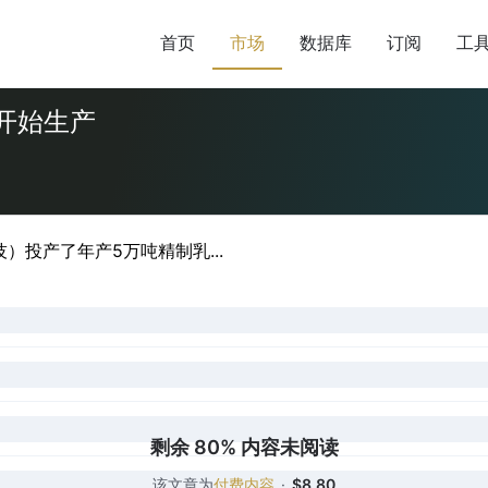
首页
市场
数据库
订阅
工
项目开始生产
）投产了年产5万吨精制乳...
剩余 80% 内容未阅读
该文章为
付费内容
·
$8.80