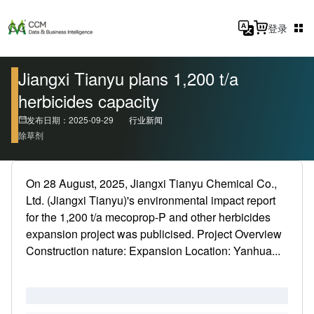
登录
Jiangxi Tianyu plans 1,200 t/a
herbicides capacity
发布日期：2025-09-29
行业新闻
除草剂
On 28 August, 2025, Jiangxi Tianyu Chemical Co.,
Ltd. (Jiangxi Tianyu)'s environmental impact report
for the 1,200 t/a mecoprop-P and other herbicides
expansion project was publicised. Project Overview
Construction nature: Expansion Location: Yanhua...