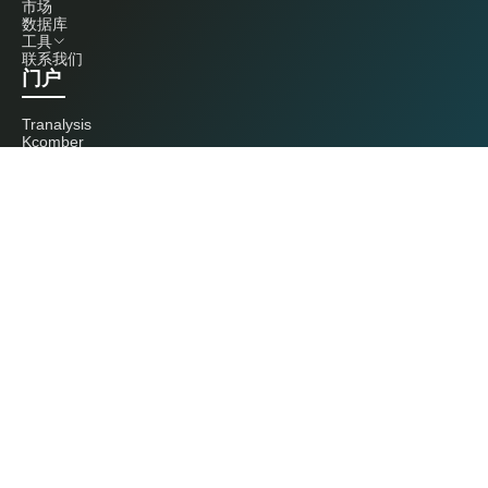
市场
数据库
工具
联系我们
门户
Tranalysis
Kcomber
联系我们
+86 20 3761 6606
econtact@cnchemicals.com
周一至周五，9:00 - 18:00
（C）2026 Kcomber 公司，版权所有。 CCM 是由 Kcomber 公司拥有并运
营的品牌。
许可证：粤ICP备13073277号 / 国统涉外证字第0726号
粤公网安备44010402000369号
广州市西美信息科技有限公司版权所有