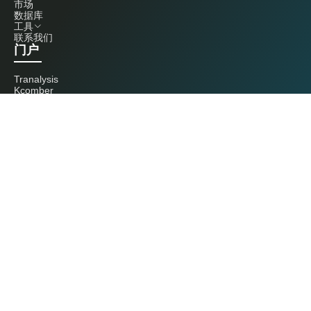
市场
数据库
工具
联系我们
门户
Tranalysis
Kcomber
联系我们
+86 20 3761 6606
econtact@cnchemicals.com
周一至周五，9:00 - 18:00
（C）2026 Kcomber 公司，版权所有。 CCM 是由 Kcomber 公司拥有并运
营的品牌。
许可证：粤ICP备13073277号 / 国统涉外证字第0726号
粤公网安备44010402000369号
广州市西美信息科技有限公司版权所有