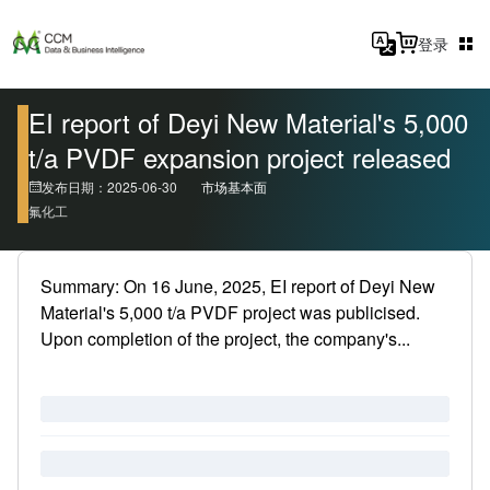
登录
EI report of Deyi New Material's 5,000
t/a PVDF expansion project released
发布日期：2025-06-30
市场基本面
氟化工
Summary: On 16 June, 2025, EI report of Deyi New
Material's 5,000 t/a PVDF project was publicised.
Upon completion of the project, the company's...