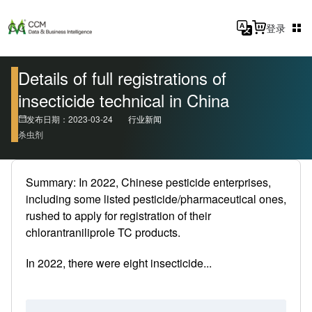
登录
Details of full registrations of
insecticide technical in China
发布日期：2023-03-24
行业新闻
杀虫剂
Summary: In 2022, Chinese pesticide enterprises,
including some listed pesticide/pharmaceutical ones,
rushed to apply for registration of their
chlorantraniliprole TC products.
In 2022, there were eight insecticide...