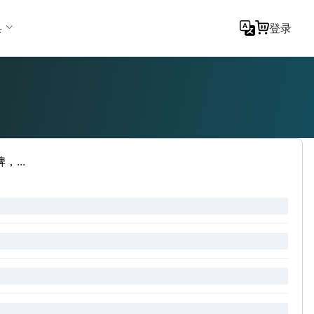
具
登录
...