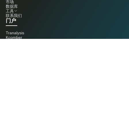
市场
数据库
工具
联系我们
门户
Tranalysis
Kcomber
联系我们
+86 20 3761 6606
econtact@cnchemicals.com
周一至周五，9:00 - 18:00
（C）2026 Kcomber 公司，版权所有。 CCM 是由 Kcomber 公司拥有并运
营的品牌。
许可证：粤ICP备13073277号 / 国统涉外证字第0726号
粤公网安备44010402000369号
广州市西美信息科技有限公司版权所有