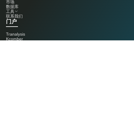
市场
数据库
工具
联系我们
门户
Tranalysis
Kcomber
联系我们
+86 20 3761 6606
econtact@cnchemicals.com
周一至周五，9:00 - 18:00
（C）2026 Kcomber 公司，版权所有。 CCM 是由 Kcomber 公司拥有并运
营的品牌。
许可证：粤ICP备13073277号 / 国统涉外证字第0726号
粤公网安备44010402000369号
广州市西美信息科技有限公司版权所有