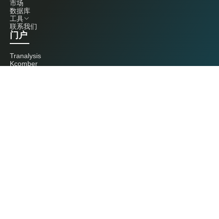
市场
数据库
工具
联系我们
门户
Tranalysis
Kcomber
联系我们
+86 20 3761 6606
econtact@cnchemicals.com
周一至周五，9:00 - 18:00
（C）2026 Kcomber 公司，版权所有。 CCM 是由 Kcomber 公司拥有并运
营的品牌。
许可证：粤ICP备13073277号 / 国统涉外证字第0726号
粤公网安备44010402000369号
广州市西美信息科技有限公司版权所有