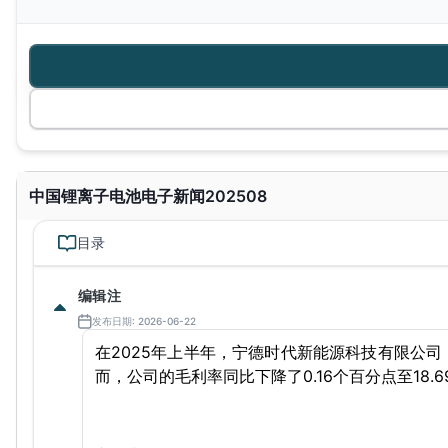
中国锂离子电池电子新闻202508
目录
编辑注
发布日期: 2026-06-22
在2025年上半年，宁德时代新能源科技有限公司（C
而，公司的毛利率同比下降了0.16个百分点至18