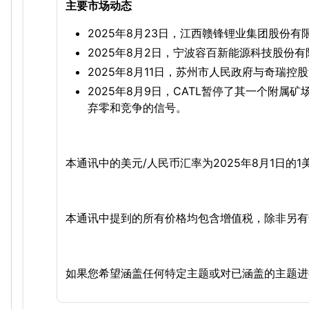
主要市场动态
2025年8月23日，江西赣锋锂业集团股份有
2025年8月2日，宁波容百新能源科技股份有
2025年8月11日，苏州市人民政府与奇瑞
2025年8月9日，CATL暂停了其一个附
弃零和竞争的信号。
本通讯中的美元/人民币汇率为2025年8月1日的1
本通讯中提到的所有价格均包含增值税，除非另有
如果您希望涵盖任何特定主题或对已涵盖的主题进行更详细的