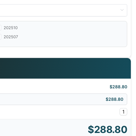
202510
202507
$288.80
$288.80
1
$288.80