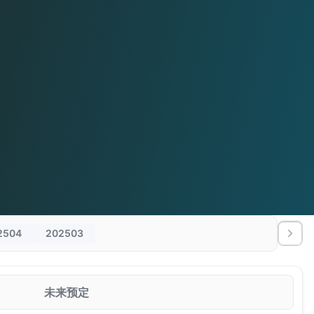
2504
202503
未来预定