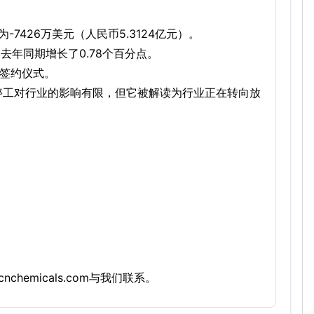
7426万美元（人民币5.3124亿元）。
去年同期增长了0.78个百分点。
了签约仪式。
次停工对行业的影响有限，但它被解读为行业正在转向放
hemicals.com与我们联系。