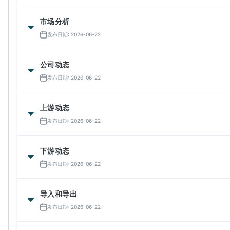
市场分析
发布日期: 2026-06-22
公司动态
发布日期: 2026-06-22
上游动态
发布日期: 2026-06-22
下游动态
发布日期: 2026-06-22
导入和导出
发布日期: 2026-06-22