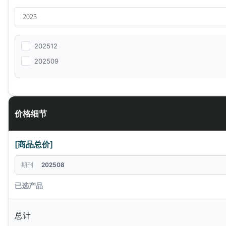
202512
202509
价格细节
[商品总价]
期刊
202508
已选产品
总计