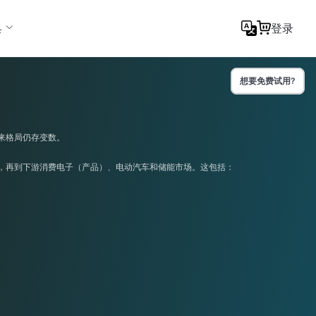
具
登录
想要免费试用?
来格局仍存变数。
，再到下游消费电子（产品）、电动汽车和储能市场。这包括：