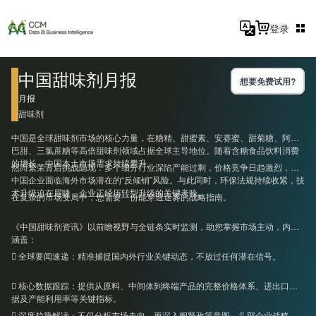
登录
中国甜味剂月报
想要免费试用?
月报
甜味剂
中国是全球甜味剂市场的核心力量，在糖精、甜蜜素、安赛蜜、甜菊糖、阿斯
巴甜、三氯蔗糖等高倍甜味剂领域占据全球主导地位。随着含糖食品饮料消费
的增长，中国本土市场需求持续攀升。
然而繁荣背后挑战隐现：多个细分行业深陷产能过剩，价格竞争日趋激烈，使
中国企业面临海外市场潜在的“反倾销”风险。与此同时，环保法规持续收紧，技
术升级迫在眉睫，企业正经历转型升级的关键考验。
在复杂的市场变局中，您需要一份能穿透迷雾的战略指南。
《中国甜味剂资讯》以前瞻视野与全链条实时监测，助您掌握市场主动，内容
涵盖：
 全球要闻速递：精准捕捉国内外行业关键动态，不放过任何潜在信号。
 核心数据跟踪：提供从原料、中间体到终端产品的完整价格体系、进出口数
据及产能利用率等关键指标。
 深度趋势解读：不仅分析市场走向，更深入阐释政策意图、头部企业战略、