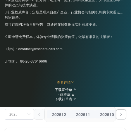
并购动态与技术演进。
 行业权威声音：定期呈现来自生产企业、行业协会与相关机构的专家观点与
独家访谈。
您可订阅PDF版月度报告，或通过在线数据库实时获取更新。
立即申请免费样本，体验专业情报的决策价值，做最有准备的决策者：
 邮箱：econtact@cnchemicals.com
 电话：+86-20-37616606
查看详情
下载宣传单
下载样章
下载订单表
202512
202511
202510
202