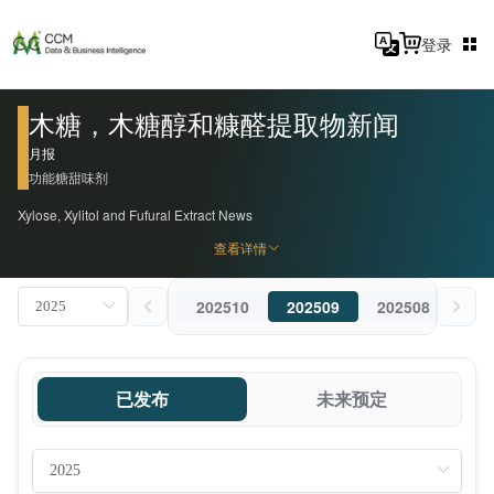
登录
木糖，木糖醇和糠醛提取物新闻
月报
功能糖
甜味剂
Xylose, Xylitol and Fufural Extract News
查看详情
202510
202509
202508
202
已发布
未来预定