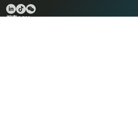
探索CCM
首页
市场
数据库
工具
联系我们
门户
Tranalysis
Kcomber
联系我们
+86 20 3761 6606
econtact@cnchemicals.com
周一至周五，9:00 - 18:00