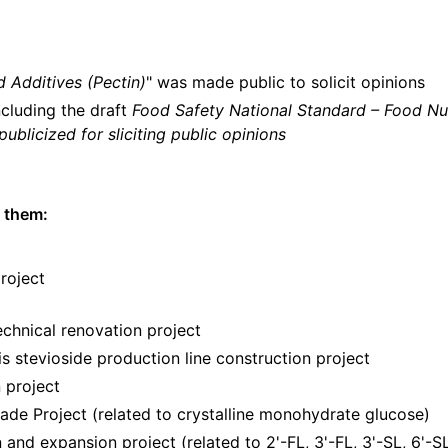
 Additives (Pectin)
" was made public to solicit opinions
ncluding the draft
Food Safety National Standard – Food Nut
licized for sliciting public opinions
 them:
roject
chnical renovation project
 stevioside production line construction project
 project
ade Project (related to crystalline monohydrate glucose)
d expansion project (related to 2'-FL, 3'-FL, 3'-SL, 6'-SL