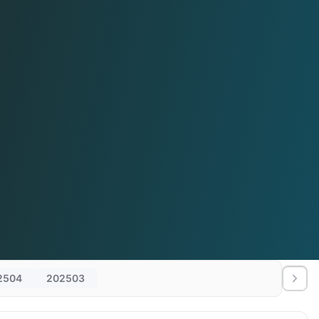
2504
202503