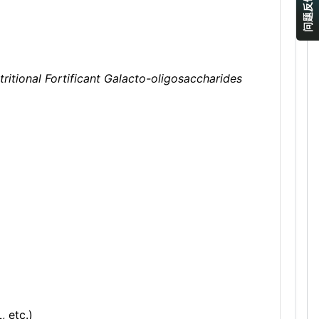
问题反馈
ritional Fortificant Galacto-oligosaccharides
, etc.)