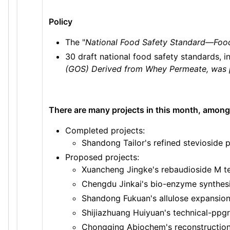
Policy
The "
National Food Safety Standard—Food
30 draft national food safety standards, i
(GOS) Derived from Whey Permeate, was pub
There are many projects in this month, among
Completed projects:
Shandong Tailor's refined stevioside p
Proposed projects:
Xuancheng Jingke's rebaudioside M te
Chengdu Jinkai's bio-enzyme synthesis
Shandong Fukuan's allulose expansion
Shijiazhuang Huiyuan's technical-ppgr
Chongqing Abiochem's reconstruction an