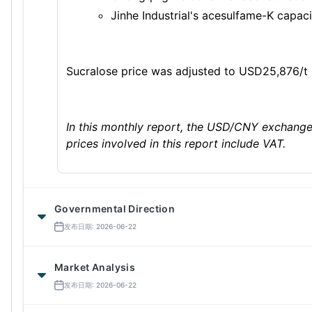
Jinhe Industrial's acesulfame-K capac
Sucralose price was adjusted to USD25,876/t
In this monthly report, the USD/CNY exchange 
prices involved in this report include VAT.
Governmental Direction
发布日期: 2026-06-22
Market Analysis
发布日期: 2026-06-22