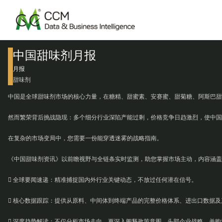
中国甜味剂月报
月报
甜味剂
中国是全球甜味剂市场的核心力量，在糖精、甜蜜素、安赛蜜、甜菊糖、阿斯巴甜
然而繁荣背后挑战隐现：多个细分行业深陷产能过剩，价格竞争日趋激烈，使中国
在复杂的市场变局中，您需要一份能穿透迷雾的战略指南。
《中国甜味剂资讯》以前瞻视野与全链条实时监测，助您掌握市场主动，内容涵盖
 全球要闻速递：精准捕捉国内外行业关键动态，不放过任何潜在信号。
 核心数据跟踪：提供从原料、中间体到终端产品的完整价格体系、进出口数据
 深度趋势解读：不仅分析市场走向，更深入阐释政策意图、头部企业战略、并