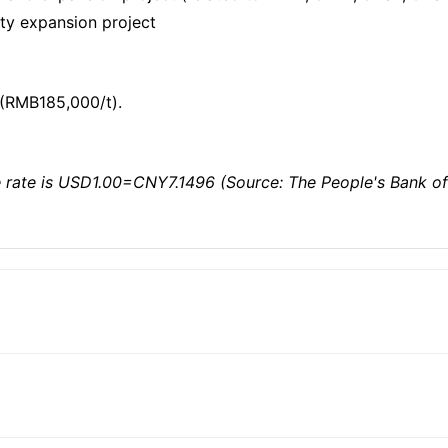
ity expansion project
 (RMB185,000/t).
rate is USD1.00=CNY7.1496 (Source: The People's Bank of C