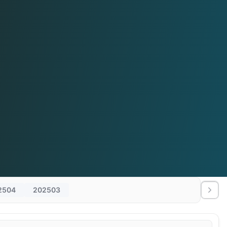
2504
202503