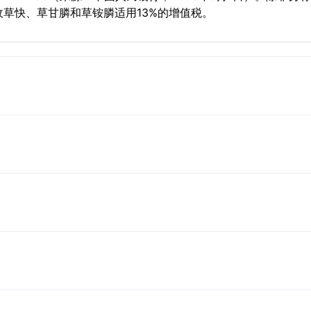
敌草快、草甘膦和草铵膦适用13%的增值税。