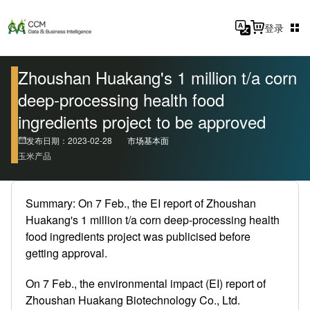
登录
Zhoushan Huakang's 1 million t/a corn
deep-processing health food
ingredients project to be approved
发布日期：2023-02-28
市场基本面
玉米产品
Summary: On 7 Feb., the EI report of Zhoushan
Huakang's 1 million t/a corn deep-processing health
food ingredients project was publicised before
getting approval.
On 7 Feb., the environmental impact (EI) report of
Zhoushan Huakang Biotechnology Co., Ltd.