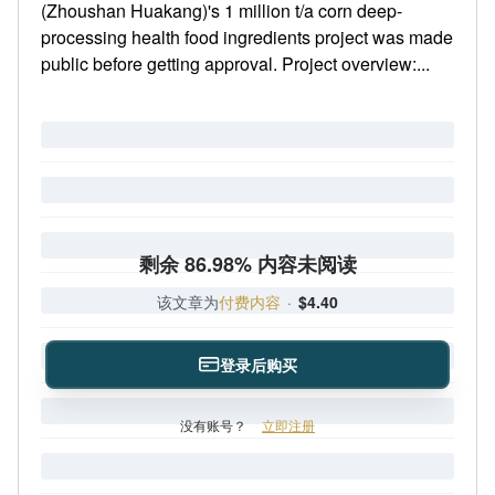
(Zhoushan Huakang)'s 1 million t/a corn deep-
processing health food ingredients project was made
public before getting approval. Project overview:...
剩余 86.98% 内容未阅读
该文章为
付费内容
·
$4.40
登录后购买
没有账号？
立即注册