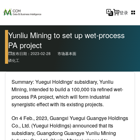
登录
Yunliu Mining to set up wet-process
PA project
发布日期：2023-02-28
市场基本面
磷化工
Summary: Yuegui Holdings' subsidiary, Yunliu
Mining, intended to build a 100,000 t/a refined wet-
process PA project, which will form industrial
synergistic effect with its existing projects.
On 4 Feb., 2023, Guangxi Yuegui Guangye Holdings
Co., Ltd. (Yuegui Holdings) announced that its
subsidiary, Guangdong Guangye Yunliu Mining