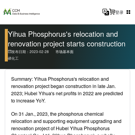
登录
Yihua Phosphorus's relocation and
renovation project starts construction
发布日期：2023-02-28
市场基本面
磷化工
Summary: Yihua Phosphorus's relocation and
renovation project began construction in late Jan.
2023; Hubei Yihua's net profits in 2022 are predicted
to increase YoY.
On 31 Jan., 2023, the phosphorus chemical
relocation and supporting equipment upgrading and
renovation project of Hubei Yihua Phosphorus