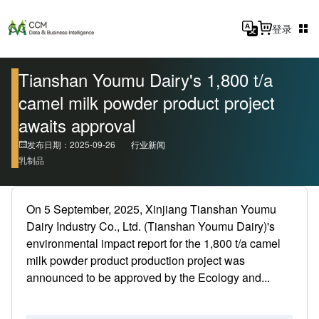
登录
Tianshan Youmu Dairy's 1,800 t/a
camel milk powder product project
awaits approval
发布日期：2025-09-26
行业新闻
乳制品
On 5 September, 2025, Xinjiang Tianshan Youmu
Dairy Industry Co., Ltd. (Tianshan Youmu Dairy)'s
environmental impact report for the 1,800 t/a camel
milk powder product production project was
announced to be approved by the Ecology and...