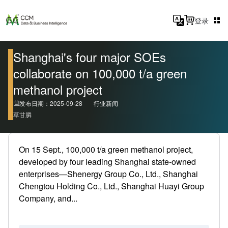
登录
Shanghai's four major SOEs
collaborate on 100,000 t/a green
methanol project
发布日期：2025-09-28
行业新闻
草甘膦
On 15 Sept., 100,000 t/a green methanol project,
developed by four leading Shanghai state-owned
enterprises—Shenergy Group Co., Ltd., Shanghai
Chengtou Holding Co., Ltd., Shanghai Huayi Group
Company, and...