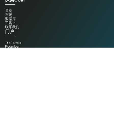
探索CCM
首页
市场
数据库
工具
联系我们
门户
Tranalysis
Kcomber
联系我们
+86 20 3761 6606
econtact@cnchemicals.com
周一至周五，9:00 - 18:00
（C）2026 Kcomber 公司，版权所有。 CCM 是由 Kcomber 公司拥有并运
营的品牌。
许可证：粤ICP备13073277号 / 国统涉外证字第0726号