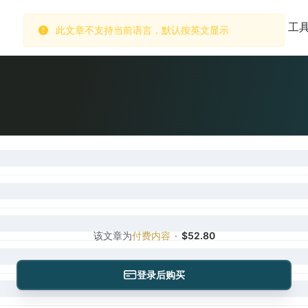
此文章不支持当前语言，默认按英文显示
首页
市场
数据库
订阅
工
该文章为
付费内容
·
$52.80
登录后购买