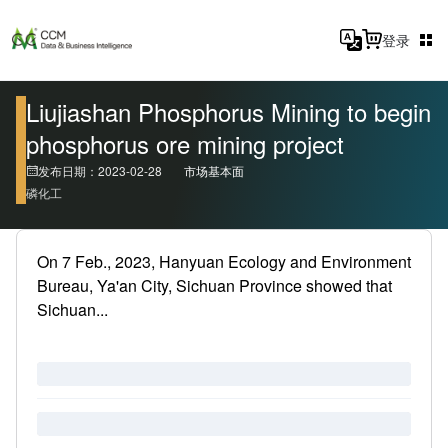
登录
Liujiashan Phosphorus Mining to begin
phosphorus ore mining project
发布日期：2023-02-28
市场基本面
磷化工
On 7 Feb., 2023, Hanyuan Ecology and Environment
Bureau, Ya'an City, Sichuan Province showed that
Sichuan...