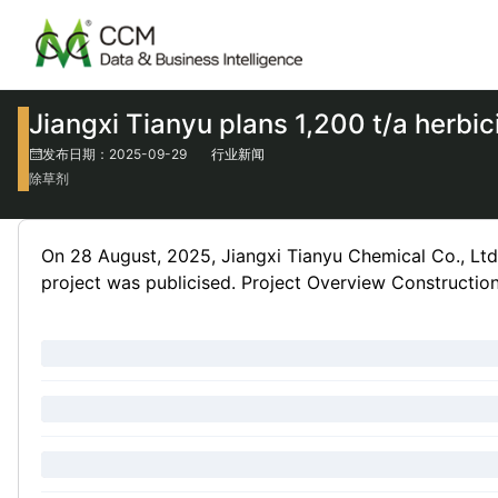
Jiangxi Tianyu plans 1,200 t/a herbi
发布日期：2025-09-29
行业新闻
除草剂
On 28 August, 2025, Jiangxi Tianyu Chemical Co., Ltd
project was publicised. Project Overview Construction