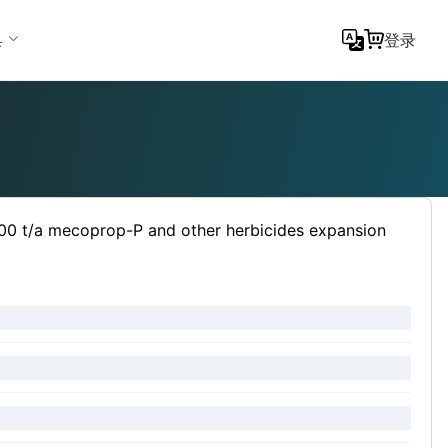
具
登录
,200 t/a mecoprop-P and other herbicides expansion