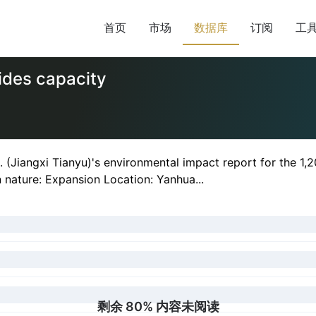
首页
市场
数据库
订阅
工
cides capacity
. (Jiangxi Tianyu)'s environmental impact report for the 1
 nature: Expansion Location: Yanhua...
剩余 80% 内容未阅读