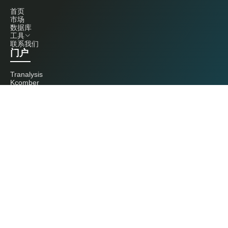
首页
市场
数据库
工具
联系我们
门户
Tranalysis
Kcomber
联系我们
+86 20 3761 6606
econtact@cnchemicals.com
周一至周五，9:00 - 18:00
（C）2026 Kcomber 公司，版权所有。 CCM 是由 Kcomber 公司拥有并运
营的品牌。
许可证：粤ICP备13073277号 / 国统涉外证字第0726号
粤公网安备44010402000369号