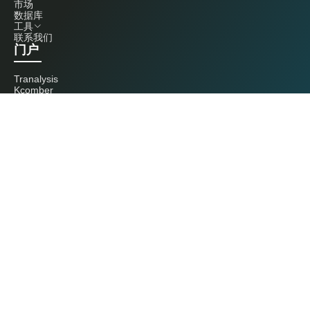
市场
数据库
工具
联系我们
门户
Tranalysis
Kcomber
联系我们
+86 20 3761 6606
econtact@cnchemicals.com
周一至周五，9:00 - 18:00
（C）2026 Kcomber 公司，版权所有。 CCM 是由 Kcomber 公司拥有并运
营的品牌。
许可证：粤ICP备13073277号 / 国统涉外证字第0726号
粤公网安备44010402000369号
广州市西美信息科技有限公司版权所有