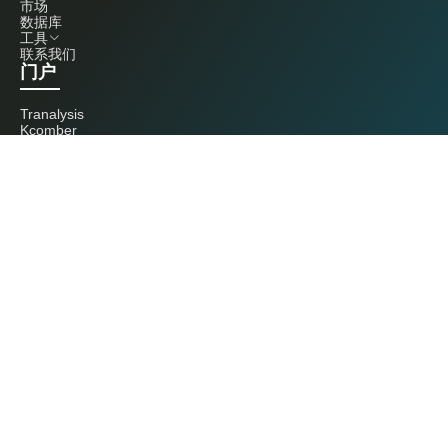
市场
数据库
工具
联系我们
门户
Tranalysis
Kcomber
联系我们
+86 20 3761 6606
econtact@cnchemicals.com
周一至周五，9:00 - 18:00
（C）2026 Kcomber 公司，版权所有。 CCM 是由 Kcomber 公司拥有并运
营的品牌。
许可证：粤ICP备13073277号 / 国统涉外证字第0726号
粤公网安备44010402000369号
广州市西美信息科技有限公司版权所有