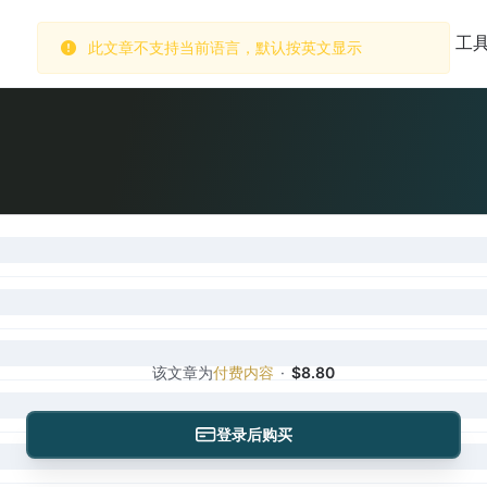
此文章不支持当前语言，默认按英文显示
首页
市场
数据库
订阅
工
该文章为
付费内容
·
$8.80
登录后购买