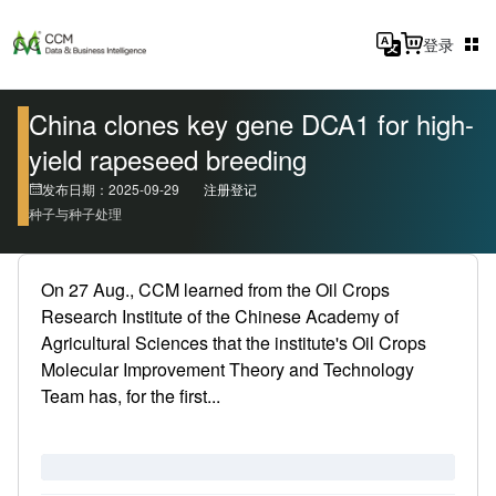
登录
China clones key gene DCA1 for high-
yield rapeseed breeding
发布日期：2025-09-29
注册登记
种子与种子处理
On 27 Aug., CCM learned from the Oil Crops
Research Institute of the Chinese Academy of
Agricultural Sciences that the institute's Oil Crops
Molecular Improvement Theory and Technology
Team has, for the first...