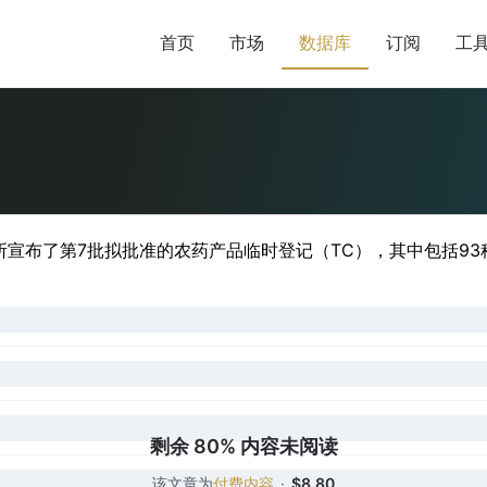
首页
市场
数据库
订阅
工
宣布了第7批拟批准的农药产品临时登记（TC），其中包括93种
剩余 80% 内容未阅读
该文章为
付费内容
·
$8.80