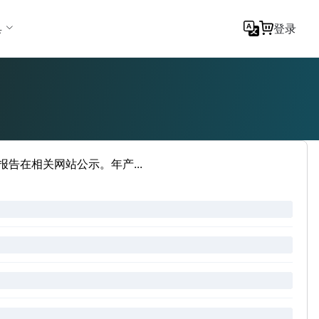
具
登录
告在相关网站公示。年产...