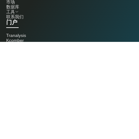
市场
数据库
工具
联系我们
门户
Tranalysis
Kcomber
联系我们
+86 20 3761 6606
econtact@cnchemicals.com
周一至周五，9:00 - 18:00
（C）2026 Kcomber 公司，版权所有。 CCM 是由 Kcomber 公司拥有并运
营的品牌。
许可证：粤ICP备13073277号 / 国统涉外证字第0726号
粤公网安备44010402000369号
广州市西美信息科技有限公司版权所有