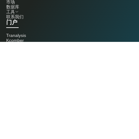
市场
数据库
工具
联系我们
门户
Tranalysis
Kcomber
联系我们
+86 20 3761 6606
econtact@cnchemicals.com
周一至周五，9:00 - 18:00
（C）2026 Kcomber 公司，版权所有。 CCM 是由 Kcomber 公司拥有并运
营的品牌。
许可证：粤ICP备13073277号 / 国统涉外证字第0726号
粤公网安备44010402000369号
广州市西美信息科技有限公司版权所有