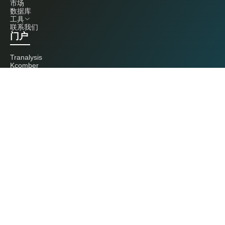
市场
数据库
工具
联系我们
门户
Tranalysis
Kcomber
联系我们
+86 20 3761 6606
econtact@cnchemicals.com
周一至周五，9:00 - 18:00
（C）2026 Kcomber 公司，版权所有。 CCM 是由 Kcomber 公司拥有并运
营的品牌。
许可证：粤ICP备13073277号 / 国统涉外证字第0726号
粤公网安备44010402000369号
广州市西美信息科技有限公司版权所有