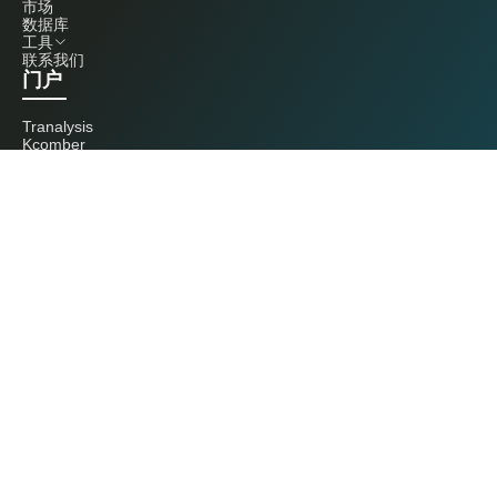
市场
数据库
工具
联系我们
门户
Tranalysis
Kcomber
联系我们
+86 20 3761 6606
econtact@cnchemicals.com
周一至周五，9:00 - 18:00
（C）2026 Kcomber 公司，版权所有。 CCM 是由 Kcomber 公司拥有并运
营的品牌。
许可证：粤ICP备13073277号 / 国统涉外证字第0726号
粤公网安备44010402000369号
广州市西美信息科技有限公司版权所有