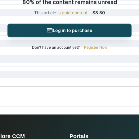
80% of the content remains unread
This article is
paid content
·
$8.80
Log in to purchase
Don't have an account yet?
Register Now
lore CCM
Portals