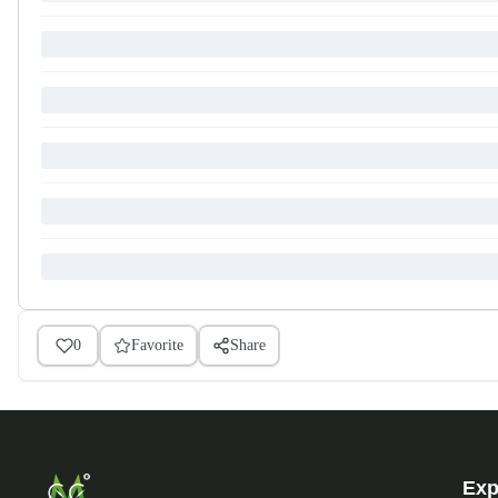
0
Favorite
Share
Exp