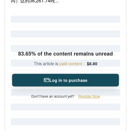
同）达到36,261.74吨...
83.65% of the content remains unread
This article is
paid content
·
$8.80
Log in to purchase
Don't have an account yet?
Register Now