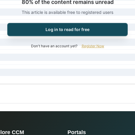
80% of the content remains unread
This article is available free to registered users
Log in to read for free
Don't have an account yet?
Register Now
lore CCM
Portals