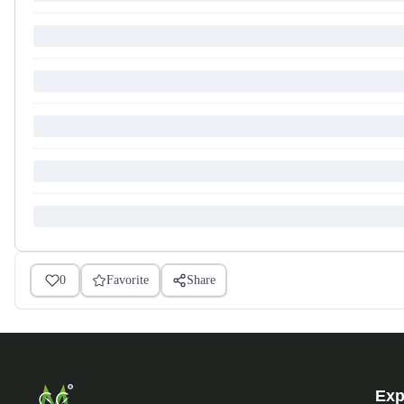
0
Favorite
Share
Exp