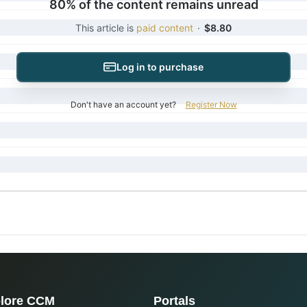
80% of the content remains unread
This article is
paid content
·
$8.80
Log in to purchase
Don't have an account yet?
Register Now
lore CCM
Portals