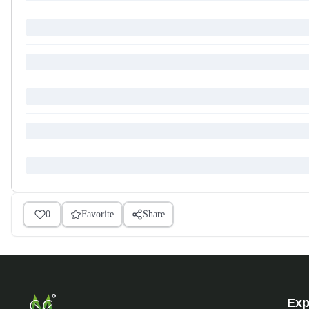
0
Favorite
Share
Exp