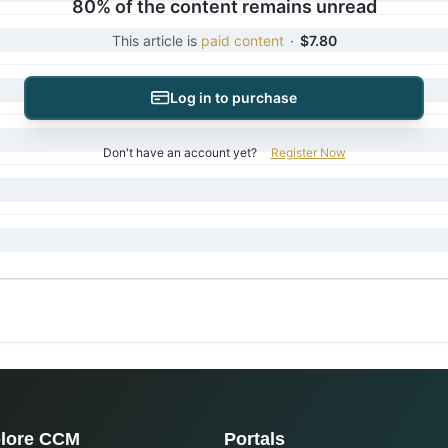
80% of the content remains unread
This article is
paid content
·
$7.80
Log in to purchase
Don't have an account yet?
Register Now
lore CCM
Portals